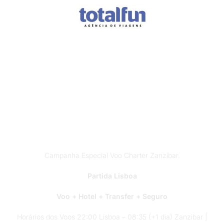
Férias em
Zanzibar?
Campanha Especial Voo Charter Zanzibar.
Partida Lisboa
Voo + Hotel + Transfer + Seguro
Horários dos Voos 22:00 Lisboa – 08:35 (+1 dia) Zanzibar |