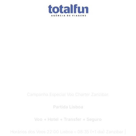
Férias em
Zanzibar?
Campanha Especial Voo Charter Zanzibar.
Partida Lisboa
Voo + Hotel + Transfer + Seguro
Horários dos Voos 22:00 Lisboa – 08:35 (+1 dia) Zanzibar |