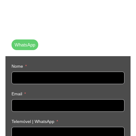
Até já 💙
Caso prefira, pode
entrar em contacto
connosco diretamente
vi
a WhatsApp
WhatsApp
Nome
Email
Telemóvel | WhatsApp