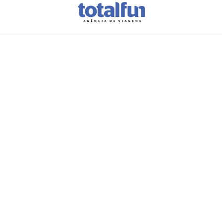
Onde vai
brindar
este ano?
A sua
viagem
para brindar a 2026
começa aqui.
Preencha este formulário e
deixe o
resto connosco.
Em breve
entraremos em contacto
consigo
com todos os
detalhes desta
viagem que será com certeza,
incrível!