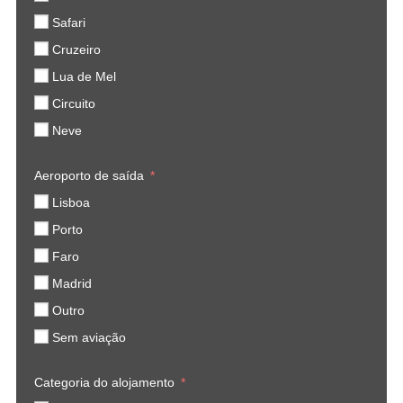
Safari
Cruzeiro
Lua de Mel
Circuito
Neve
Aeroporto de saída
Lisboa
Porto
Faro
Madrid
Outro
Sem aviação
Categoria do alojamento