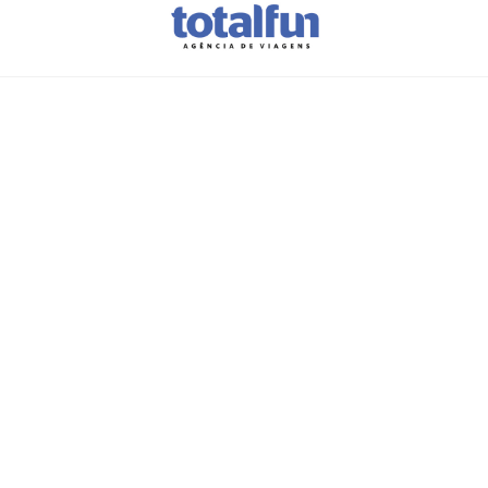
Vamos planear as
suas férias??