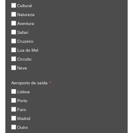
Cultural
Natureza
Aventura
Safari
Cruzeiro
Lua de Mel
Circuito
Neve
Aeroporto de saída
Lisboa
Porto
Faro
Madrid
Outro