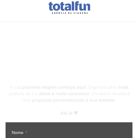
Vamos planear as
suas férias?
A sua
próxima viagem
começa aqui.
Diga-nos para
onde
gostaria de ir e
deixe o resto connosco
. Em breve receberá
uma
proposta personalizada à sua medida
.
Até já 💙
Nome