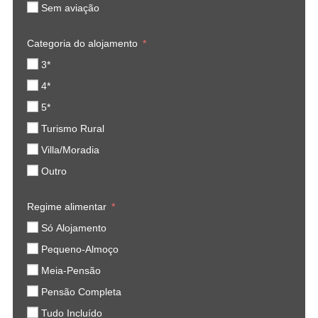
Sem aviação
Categoria do alojamento
3*
4*
5*
Turismo Rural
Villa/Moradia
Outro
Regime alimentar
Só Alojamento
Pequeno-Almoço
Meia-Pensão
Pensão Completa
Tudo Incluído