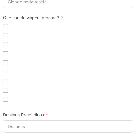
Que tipo de viagem procura?
Praia
Cidade
Cultural
Natureza
Aventura
Safari
Cruzeiro
Lua de Mel
Circuito
Destinos Pretendidos