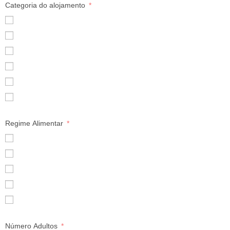
Categoria do alojamento
3*
4*
5*
Turismo Rural
Villa/Moradia
Outro
Regime Alimentar
Só Alojamento
Pequeno-Almoço
Meia-Pensão
Pensão Completa
Tudo Incluído
Número Adultos